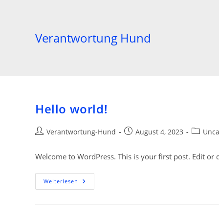
Zum
Inhalt
springen
Verantwortung Hund
Hello world!
Beitrags-
Beitrag
Beitrags
Verantwortung-Hund
August 4, 2023
Unca
Autor:
veröffentlicht:
Kategori
Welcome to WordPress. This is your first post. Edit or de
Hello
Weiterlesen
World!