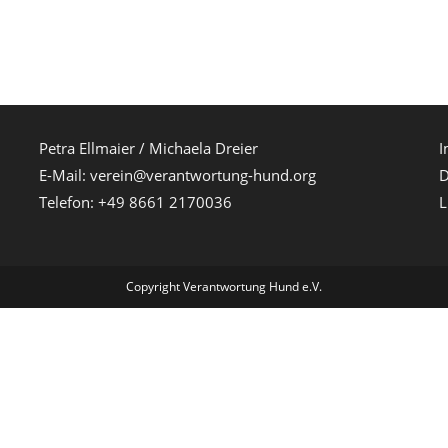
Petra Ellmaier / Michaela Dreier
I
E-Mail:
verein@verantwortung-hund.org
D
Telefon: +49 8661 2170036
L
Copyright Verantwortung Hund e.V.