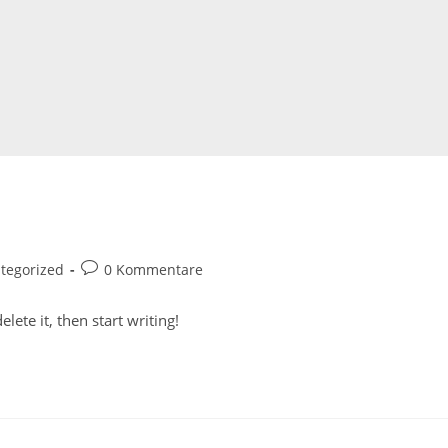
-
Beitrags-
tegorized
0 Kommentare
e:
Kommentare:
lete it, then start writing!